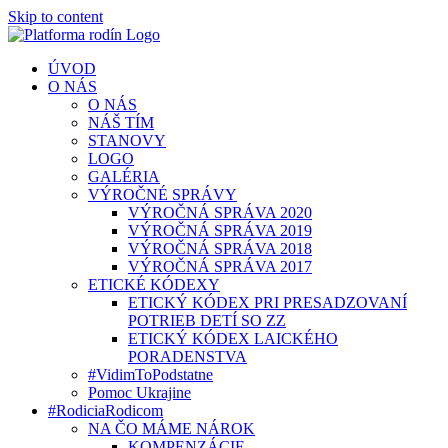
Skip to content
ÚVOD
O NÁS
O NÁS
NÁŠ TÍM
STANOVY
LOGO
GALÉRIA
VÝROČNÉ SPRÁVY
VÝROČNÁ SPRÁVA 2020
VÝROČNÁ SPRÁVA 2019
VÝROČNÁ SPRÁVA 2018
VÝROČNÁ SPRÁVA 2017
ETICKÉ KÓDEXY
ETICKÝ KÓDEX PRI PRESADZOVANÍ
POTRIEB DETÍ SO ZZ
ETICKÝ KÓDEX LAICKÉHO
PORADENSTVA
#VidimToPodstatne
Pomoc Ukrajine
#RodiciaRodicom
NA ČO MÁME NÁROK
KOMPENZÁCIE