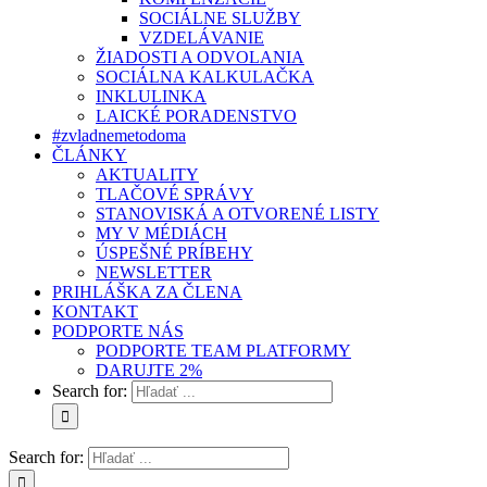
SOCIÁLNE SLUŽBY
VZDELÁVANIE
ŽIADOSTI A ODVOLANIA
SOCIÁLNA KALKULAČKA
INKLULINKA
LAICKÉ PORADENSTVO
#zvladnemetodoma
ČLÁNKY
AKTUALITY
TLAČOVÉ SPRÁVY
STANOVISKÁ A OTVORENÉ LISTY
MY V MÉDIÁCH
ÚSPEŠNÉ PRÍBEHY
NEWSLETTER
PRIHLÁŠKA ZA ČLENA
KONTAKT
PODPORTE NÁS
PODPORTE TEAM PLATFORMY
DARUJTE 2%
Search for:
Search for: