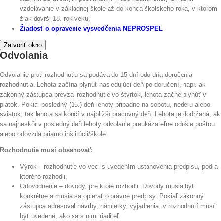
vzdelávanie v základnej škole až do konca školského roka, v ktorom
žiak dovŕši 18. rok veku.
Žiadosť o opravenie vysvedčenia NEPROSPEL
Zatvoriť okno
Odvolania
Odvolanie proti rozhodnutiu sa podáva do 15 dní odo dňa doručenia
rozhodnutia. Lehota začína plynúť nasledujúci deň po doručení, napr. ak
zákonný zástupca prevzal rozhodnutie vo štvrtok, lehota začne plynúť v
piatok. Pokiaľ posledný (15.) deň lehoty pripadne na sobotu, nedeľu alebo
sviatok, tak lehota sa končí v najbližší pracovný deň. Lehota je dodržaná, ak
sa najneskôr v posledný deň lehoty odvolanie preukázateľne odošle poštou
alebo odovzdá priamo inštitúcii/škole.
Rozhodnutie musí obsahovať:
Výrok – rozhodnutie vo veci s uvedením ustanovenia predpisu, podľa
ktorého rozhodli.
Odôvodnenie – dôvody, pre ktoré rozhodli. Dôvody musia byť
konkrétne a musia sa opierať o právne predpisy. Pokiaľ zákonný
zástupca adresoval návrhy, námietky, vyjadrenia, v rozhodnutí musí
byť uvedené, ako sa s nimi riaditeľ.