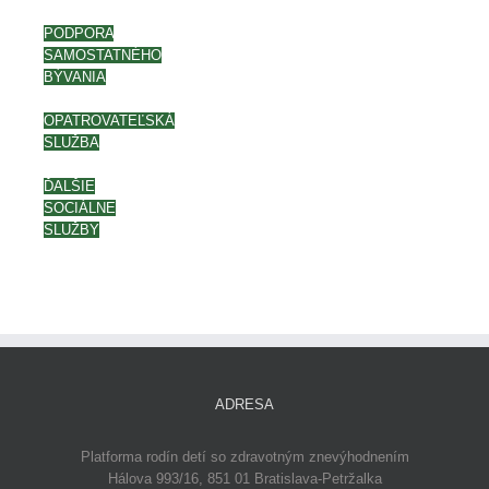
PODPORA
SAMOSTATNÉHO
BÝVANIA
OPATROVATEĽSKÁ
SLUŽBA
ĎALŠIE
SOCIÁLNE
SLUŽBY
ADRESA
Platforma rodín detí so zdravotným znevýhodnením
Hálova 993/16, 851 01 Bratislava-Petržalka