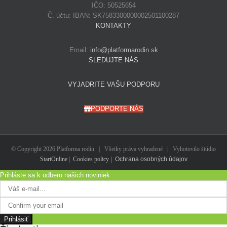
IČO: 50525654
Č. účtu: IBAN: SK7583300000002501100287
KONTAKTY
Email:
info@platformarodin.sk
SLEDUJTE NÁS
VYJADRITE VAŠU PODPORU
PODPORTE NÁS
© Copyright
2026 Platforma rodín | Všetky práva vyhradené | Vyhotovilo štúdio
StartOnline
|
Cookies policy
|
Ochrana osobných údajov
Prihláste sa k odberu našich noviniek