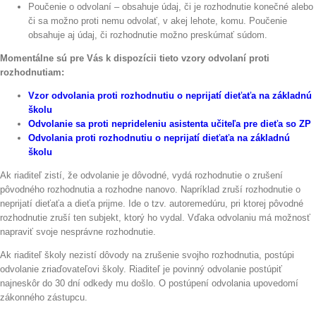
Poučenie o odvolaní – obsahuje údaj, či je rozhodnutie konečné alebo
či sa možno proti nemu odvolať, v akej lehote, komu. Poučenie
obsahuje aj údaj, či rozhodnutie možno preskúmať súdom.
Momentálne sú pre Vás k dispozícii tieto vzory odvolaní proti
rozhodnutiam:
Vzor odvolania proti rozhodnutiu o neprijatí dieťaťa na
základnú
školu
Odvolanie sa proti neprideleniu asistenta učiteľa pre
dieťa so ZP
Odvolania proti rozhodnutiu o neprijatí dieťaťa na
základnú
školu
Ak riaditeľ zistí, že odvolanie je dôvodné, vydá rozhodnutie o zrušení
pôvodného rozhodnutia a rozhodne nanovo. Napríklad zruší rozhodnutie o
neprijatí dieťaťa a dieťa prijme. Ide o tzv. autoremedúru, pri ktorej pôvodné
rozhodnutie zruší ten subjekt, ktorý ho vydal. Vďaka odvolaniu má možnosť
napraviť svoje nesprávne rozhodnutie.
Ak riaditeľ školy nezistí dôvody na zrušenie svojho rozhodnutia, postúpi
odvolanie zriaďovateľovi školy. Riaditeľ je povinný odvolanie postúpiť
najneskôr do 30 dní odkedy mu došlo. O postúpení odvolania upovedomí
zákonného zástupcu.