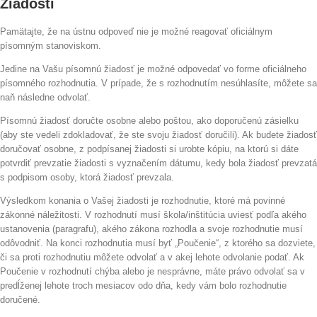
Žiadosti
Pamätajte, že na ústnu odpoveď nie je možné reagovať oficiálnym
písomným stanoviskom.
Jedine na Vašu písomnú žiadosť je možné odpovedať vo forme oficiálneho
písomného rozhodnutia. V prípade, že s rozhodnutím nesúhlasíte, môžete sa
naň následne odvolať.
Písomnú žiadosť doručte osobne alebo poštou, ako doporučenú zásielku
(aby ste vedeli zdokladovať, že ste svoju žiadosť doručili). Ak budete žiadosť
doručovať osobne, z podpísanej žiadosti si urobte kópiu, na ktorú si dáte
potvrdiť prevzatie žiadosti s vyznačením dátumu, kedy bola žiadosť prevzatá
s podpisom osoby, ktorá žiadosť prevzala.
Výsledkom konania o Vašej žiadosti je rozhodnutie, ktoré má povinné
zákonné náležitosti. V rozhodnutí musí škola/inštitúcia uviesť podľa akého
ustanovenia (paragrafu), akého zákona rozhodla a svoje rozhodnutie musí
odôvodniť. Na konci rozhodnutia musí byť „Poučenie“, z ktorého sa dozviete,
či sa proti rozhodnutiu môžete odvolať a v akej lehote odvolanie podať. Ak
Poučenie v rozhodnutí chýba alebo je nesprávne, máte právo odvolať sa v
predĺženej lehote troch mesiacov odo dňa, kedy vám bolo rozhodnutie
doručené.