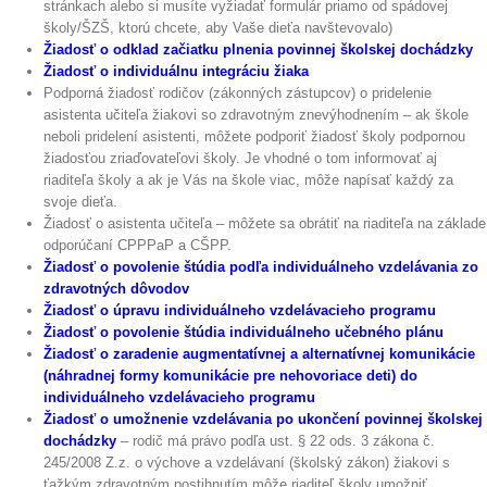
stránkach alebo si musíte vyžiadať formulár priamo od spádovej
školy/ŠZŠ, ktorú chcete, aby Vaše dieťa navštevovalo)
Žiadosť o odklad začiatku plnenia povinnej školskej dochádzky
Žiadosť o individuálnu integráciu žiaka
Podporná žiadosť rodičov (zákonných zástupcov) o pridelenie
asistenta učiteľa žiakovi so zdravotným znevýhodnením – ak škole
neboli pridelení asistenti, môžete podporiť žiadosť školy podpornou
žiadosťou zriaďovateľovi školy. Je vhodné o tom informovať aj
riaditeľa školy a ak je Vás na škole viac, môže napísať každý za
svoje dieťa.
Žiadosť o asistenta učiteľa – môžete sa obrátiť na riaditeľa na základe
odporúčaní CPPPaP a CŠPP.
Žiadosť o povolenie štúdia podľa individuálneho vzdelávania zo
zdravotných dôvodov
Žiadosť o úpravu individuálneho vzdelávacieho programu
Žiadosť o povolenie štúdia individuálneho učebného plánu
Žiadosť o zaradenie augmentatívnej a alternatívnej komunikácie
(náhradnej formy komunikácie pre nehovoriace deti) do
individuálneho vzdelávacieho programu
Žiadosť o umožnenie vzdelávania po ukončení povinnej školskej
dochádzky
– rodič má právo podľa ust. § 22 ods. 3 zákona č.
245/2008 Z.z. o výchove a vzdelávaní (školský zákon) žiakovi s
ťažkým zdravotným postihnutím môže riaditeľ školy umožniť