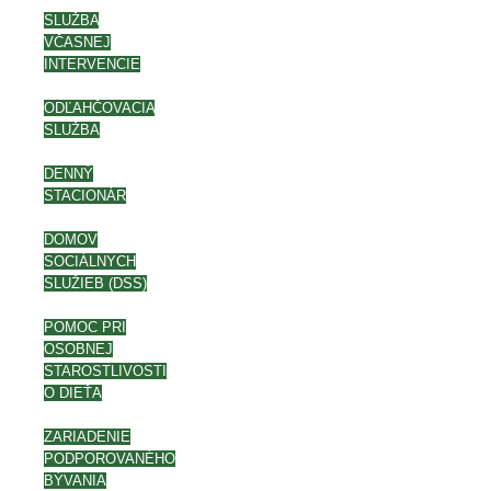
SLUŽBA
VČASNEJ
INTERVENCIE
ODĽAHČOVACIA
SLUŽBA
DENNÝ
STACIONÁR
DOMOV
SOCIÁLNYCH
SLUŽIEB (DSS)
POMOC PRI
OSOBNEJ
STAROSTLIVOSTI
O DIEŤA
ZARIADENIE
PODPOROVANÉHO
BÝVANIA