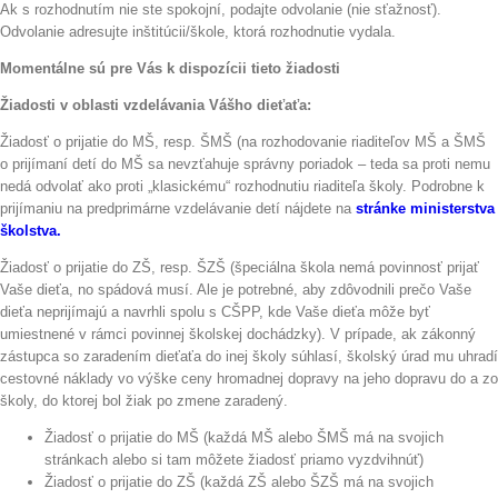
Ak s rozhodnutím nie ste spokojní, podajte odvolanie (nie sťažnosť).
Odvolanie adresujte inštitúcii/škole, ktorá rozhodnutie vydala.
Momentálne sú pre Vás k dispozícii tieto žiadosti
Žiadosti v oblasti vzdelávania Vášho dieťaťa:
Žiadosť o prijatie do MŠ, resp. ŠMŠ (na rozhodovanie riaditeľov MŠ a ŠMŠ
o prijímaní detí do MŠ sa nevzťahuje správny poriadok – teda sa proti nemu
nedá odvolať ako proti „klasickému“ rozhodnutiu riaditeľa školy. Podrobne k
prijímaniu na predprimárne vzdelávanie detí nájdete na
stránke ministerstva
školstva.
Žiadosť o prijatie do ZŠ, resp. ŠZŠ (špeciálna škola nemá povinnosť prijať
Vaše dieťa, no spádová musí. Ale je potrebné, aby zdôvodnili prečo Vaše
dieťa neprijímajú a navrhli spolu s CŠPP, kde Vaše dieťa môže byť
umiestnené v rámci povinnej školskej dochádzky). V prípade, ak zákonný
zástupca so zaradením dieťaťa do inej školy súhlasí, školský úrad mu uhradí
cestovné náklady vo výške ceny hromadnej dopravy na jeho dopravu do a zo
školy, do ktorej bol žiak po zmene zaradený.
Žiadosť o prijatie do MŠ (každá MŠ alebo ŠMŠ má na svojich
stránkach alebo si tam môžete žiadosť priamo vyzdvihnúť)
Žiadosť o prijatie do ZŠ (každá ZŠ alebo ŠZŠ má na svojich