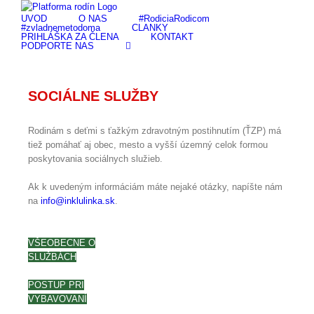
Skip
ÚVOD
O NÁS
#RodiciaRodicom
to
#zvladnemetodoma
ČLÁNKY
content
PRIHLÁŠKA ZA ČLENA
KONTAKT
PODPORTE NÁS
SOCIÁLNE SLUŽBY
Rodinám s deťmi s ťažkým zdravotným postihnutím (ŤZP) má
tiež pomáhať aj obec, mesto a vyšší územný celok formou
poskytovania sociálnych služieb.
Ak k uvedeným informáciám máte nejaké otázky, napíšte nám
na
info@inklulinka.sk
.
VŠEOBECNE O
SLUŽBÁCH
POSTUP PRI
VYBAVOVANÍ